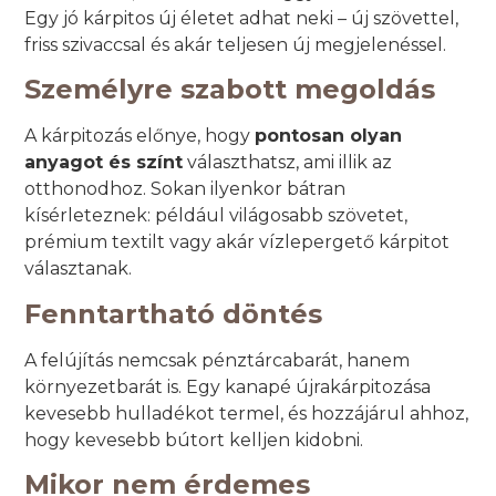
Egy jó kárpitos új életet adhat neki – új szövettel,
friss szivaccsal és akár teljesen új megjelenéssel.
Személyre szabott megoldás
A kárpitozás előnye, hogy
pontosan olyan
anyagot és színt
választhatsz, ami illik az
otthonodhoz. Sokan ilyenkor bátran
kísérleteznek: például világosabb szövetet,
prémium textilt vagy akár vízlepergető kárpitot
választanak.
Fenntartható döntés
A felújítás nemcsak pénztárcabarát, hanem
környezetbarát is. Egy kanapé újrakárpitozása
kevesebb hulladékot termel, és hozzájárul ahhoz,
hogy kevesebb bútort kelljen kidobni.
Mikor nem érdemes