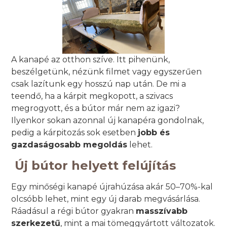
A kanapé az otthon szíve. Itt pihenünk,
beszélgetünk, nézünk filmet vagy egyszerűen
csak lazítunk egy hosszú nap után. De mi a
teendő, ha a kárpit megkopott, a szivacs
megrogyott, és a bútor már nem az igazi?
Ilyenkor sokan azonnal új kanapéra gondolnak,
pedig a kárpitozás sok esetben
jobb és
gazdaságosabb megoldás
lehet.
Új bútor helyett felújítás
Egy minőségi kanapé újrahúzása akár 50–70%-kal
olcsóbb lehet, mint egy új darab megvásárlása.
Ráadásul a régi bútor gyakran
masszívabb
szerkezetű
, mint a mai tömeggyártott változatok.