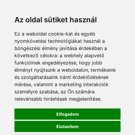
Az oldal sütiket használ
Ez a weboldal cookie-kat és egyéb
nyomkövetési technológiákat használ a
böngészési élmény javítása érdekében a
következő célokra:
a webhely alapvető
funkcióinak engedélyezése
,
hogy jobb
élményt nyújtsunk a weboldalon
,
termékeink
és szolgáltatásaink iránti érdeklődésének
mérése, valamint a marketing interakciók
személyre szabása
,
az Ön számára
relevánsabb hirdetések megjelenítése
.
Elfogadom
Elutasítom